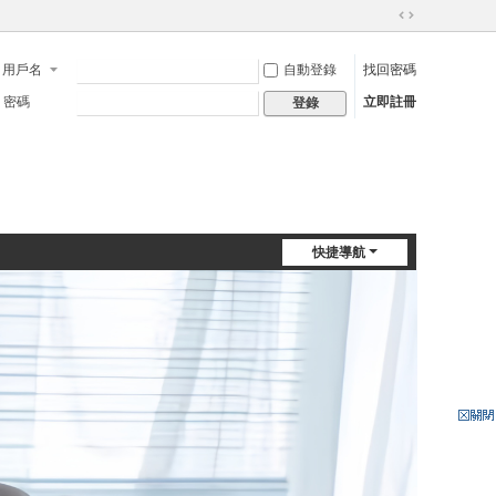
切
換
用戶名
自動登錄
找回密碼
到
寬
密碼
立即註冊
登錄
版
快捷導航