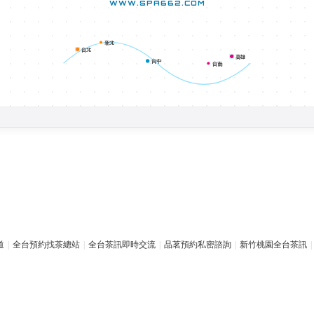
WWW.SPA662.COM
新北
台北
高雄
台中
台南
道
|
全台預約找茶總站
|
全台茶訊即時交流
|
品茗預約私密諮詢
|
新竹桃園全台茶訊
|