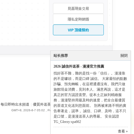
見面現金交易
隱私定時銷毀
VIP 頂級預約
站长推荐
關閉
2026 誠信外送茶 - 漫漫官方推薦
找好茶不難，難的是找一份「信任」。漫漫靠
的不是噱頭，而是口碑 誠信。 大家最怕的點數
詐騙、預先轉帳，在這裡通通沒有。我們只做
旅館現金消費，見到本人、滿意再說，這才是
真正的官方認證直營。從本土正妹到精緻服
務，漫漫堅持用最及時的速度，把全台最優質
每日即時出水頻道
|
優質外送茶論壇
|
SPA662 漫漫全台外送茶 - Gleezy
✕
的茶道文化送到您面前。 別再被來路不明的廣
GMT+8, 2026-8-7 05:02
, Processed in 0.071671 second(s), 23 queries .
告牽著走，認準 。誠信、口碑、及時，這不只
✨ Manman 尊榮導航
是口號，是漫漫送茶人的尊嚴。 安全認證
點擊展開全部通道 ➔
TG_Gleezy:spa662
查看 »