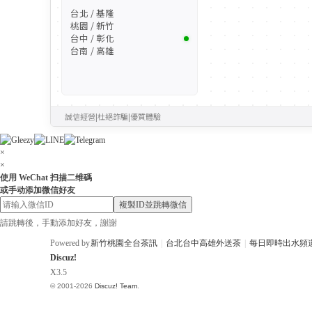
台北 / 基隆
桃園 / 新竹
台中 / 彰化
台南 / 高雄
誠信經營
|
杜絕詐騙
|
優質體驗
×
×
使用 WeChat 扫描二维碼
或手动添加微信好友
複製ID並跳轉微信
請跳轉後，手動添加好友，謝謝
Powered by
新竹桃園全台茶訊
|
台北台中高雄外送茶
|
每日即時出水頻
Discuz!
X3.5
© 2001-2026
Discuz! Team
.