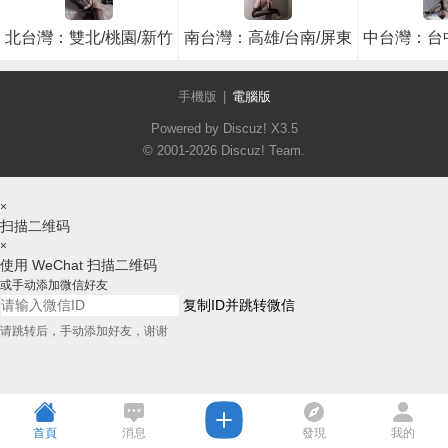
北台灣：雙北/桃園/新竹
南台灣：高雄/台南/屏東
中台灣：台中
手機版
|
電腦版
Powered by Discuz!
X3.5
© 2001-2026
Discuz! Team
.
×
扫描二维码
×
使用 WeChat 扫描二维码
或手动添加微信好友
复制ID并跳转微信
请跳转后，手动添加好友，谢谢
首頁
消息
發現
我的