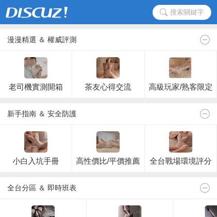
搜索關鍵字
漫漫精選 ＆ 權威評測
老司機實測開箱
茶友心得交流
高級玩家/熟客限定
新手指南 ＆ 安全防護
小白入坑手冊
高性價比/平價推薦
全台戰場環境評分
全台分區 ＆ 即時班表