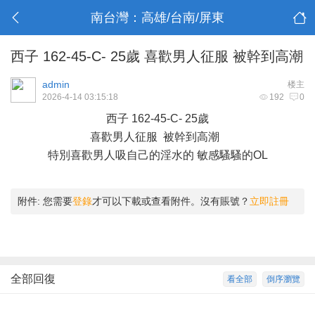
南台灣：高雄/台南/屏東
西子 162-45-C- 25歲 喜歡男人征服 被幹到高潮
admin
楼主
2026-4-14 03:15:18
192
0
西子 162-45-C- 25歲
喜歡男人征服 被幹到高潮
特別喜歡男人吸自己的淫水的 敏感騷騷的OL
附件:
您需要
登錄
才可以下載或查看附件。沒有賬號？
立即註冊
全部回復
看全部
倒序瀏覽