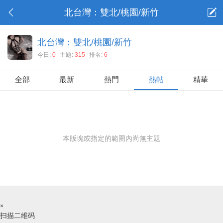
北台灣：雙北/桃園/新竹
北台灣：雙北/桃園/新竹
今日:
0
主題:
315
排名:
6
全部
最新
熱門
熱帖
精華
本版塊或指定的範圍內尚無主題
×
扫描二维码