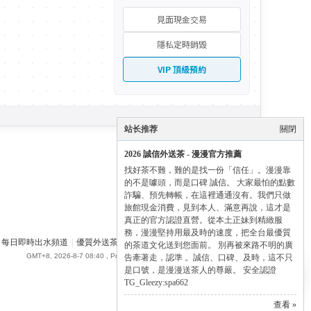
見面現金交易
隱私定時銷毀
VIP 頂級預約
站长推荐
關閉
2026 誠信外送茶 - 漫漫官方推薦
找好茶不難，難的是找一份「信任」。漫漫靠
的不是噱頭，而是口碑 誠信。 大家最怕的點數
詐騙、預先轉帳，在這裡通通沒有。我們只做
旅館現金消費，見到本人、滿意再說，這才是
真正的官方認證直營。從本土正妹到精緻服
務，漫漫堅持用最及時的速度，把全台最優質
每日即時出水頻道
|
優質外送茶論壇
|
SPA662 漫漫全台外送茶 - Gleezy
✕
的茶道文化送到您面前。 別再被來路不明的廣
GMT+8, 2026-8-7 08:40
, Processed in 0.035120 second(s), 16 queries .
告牽著走，認準 。誠信、口碑、及時，這不只
✨ Manman 尊榮導航
是口號，是漫漫送茶人的尊嚴。 安全認證
點擊展開全部通道 ➔
TG_Gleezy:spa662
查看 »