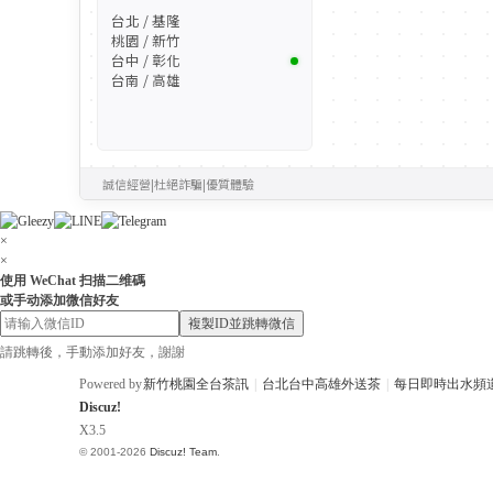
台北 / 基隆
桃園 / 新竹
台中 / 彰化
台南 / 高雄
誠信經營
|
杜絕詐騙
|
優質體驗
×
×
使用 WeChat 扫描二维碼
或手动添加微信好友
複製ID並跳轉微信
請跳轉後，手動添加好友，謝謝
Powered by
新竹桃園全台茶訊
|
台北台中高雄外送茶
|
每日即時出水頻
Discuz!
X3.5
© 2001-2026
Discuz! Team
.