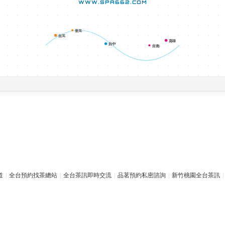
WWW.SPA662.COM
新北
台北
高雄
台中
台南
道
|
全台預約找茶總站
|
全台茶訊即時交流
|
品茗預約私密諮詢
|
新竹桃園全台茶訊
|