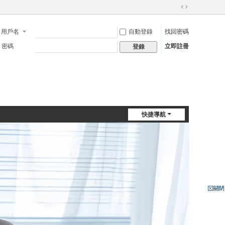
切
換
用戶名
自動登錄
找回密碼
到
寬
密碼
立即註冊
登錄
版
快捷導航