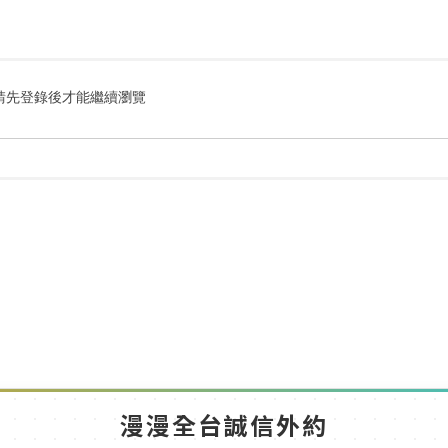
搜
索
請先登錄後才能繼續瀏覽
漫漫全台誠信外約