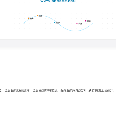
WWW.SPA662.COM
新北
台北
高雄
台中
台南
道
|
全台預約找茶總站
|
全台茶訊即時交流
|
品茗預約私密諮詢
|
新竹桃園全台茶訊
|