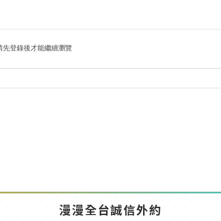
搜
索
請先登錄後才能繼續瀏覽
漫漫全台誠信外約