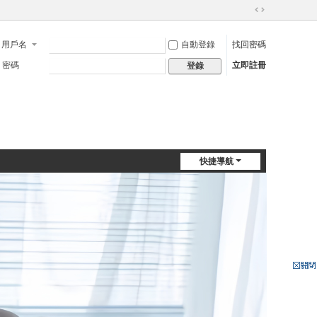
切
換
用戶名
自動登錄
找回密碼
到
寬
密碼
立即註冊
登錄
版
快捷導航