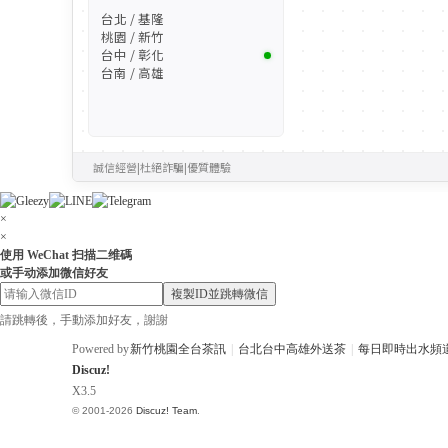
台北 / 基隆
桃園 / 新竹
台中 / 彰化
台南 / 高雄
誠信經營
|
杜絕詐騙
|
優質體驗
×
×
使用 WeChat 扫描二维碼
或手动添加微信好友
複製ID並跳轉微信
請跳轉後，手動添加好友，謝謝
Powered by
新竹桃園全台茶訊
|
台北台中高雄外送茶
|
每日即時出水頻
Discuz!
X3.5
© 2001-2026
Discuz! Team
.