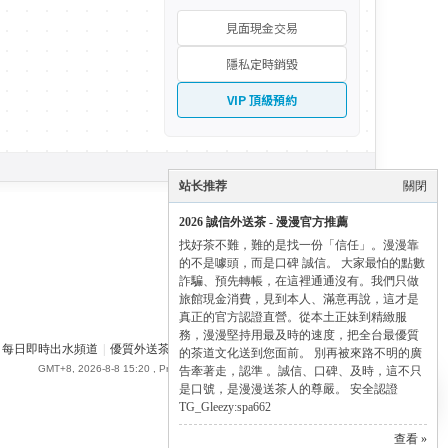
見面現金交易
隱私定時銷毀
VIP 頂級預約
站长推荐
關閉
2026 誠信外送茶 - 漫漫官方推薦
找好茶不難，難的是找一份「信任」。漫漫靠
的不是噱頭，而是口碑 誠信。 大家最怕的點數
詐騙、預先轉帳，在這裡通通沒有。我們只做
旅館現金消費，見到本人、滿意再說，這才是
真正的官方認證直營。從本土正妹到精緻服
務，漫漫堅持用最及時的速度，把全台最優質
每日即時出水頻道
|
優質外送茶論壇
|
SPA662 漫漫全台外送茶 - Gleezy
✕
的茶道文化送到您面前。 別再被來路不明的廣
GMT+8, 2026-8-8 15:20
, Processed in 0.059080 second(s), 16 queries .
告牽著走，認準 。誠信、口碑、及時，這不只
✨ Manman 尊榮導航
是口號，是漫漫送茶人的尊嚴。 安全認證
點擊展開全部通道 ➔
TG_Gleezy:spa662
查看 »