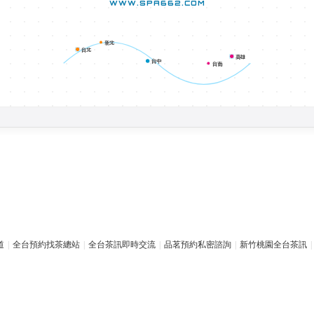
WWW.SPA662.COM
新北
台北
高雄
台中
台南
道
|
全台預約找茶總站
|
全台茶訊即時交流
|
品茗預約私密諮詢
|
新竹桃園全台茶訊
|