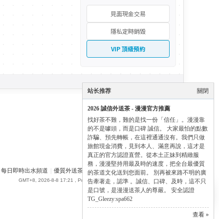
見面現金交易
隱私定時銷毀
VIP 頂級預約
站长推荐
關閉
2026 誠信外送茶 - 漫漫官方推薦
找好茶不難，難的是找一份「信任」。漫漫靠
的不是噱頭，而是口碑 誠信。 大家最怕的點數
詐騙、預先轉帳，在這裡通通沒有。我們只做
旅館現金消費，見到本人、滿意再說，這才是
真正的官方認證直營。從本土正妹到精緻服
務，漫漫堅持用最及時的速度，把全台最優質
每日即時出水頻道
|
優質外送茶論壇
|
SPA662 漫漫全台外送茶 - Gleezy
✕
的茶道文化送到您面前。 別再被來路不明的廣
GMT+8, 2026-8-8 17:21
, Processed in 0.075626 second(s), 23 queries .
告牽著走，認準 。誠信、口碑、及時，這不只
✨ Manman 尊榮導航
是口號，是漫漫送茶人的尊嚴。 安全認證
點擊展開全部通道 ➔
TG_Gleezy:spa662
查看 »