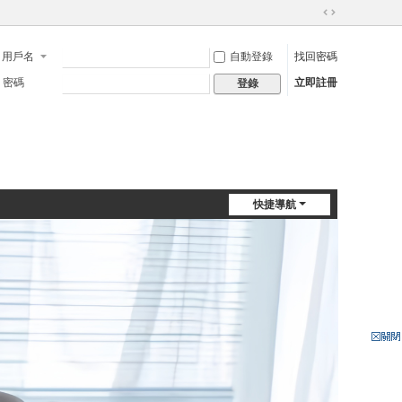
切
換
用戶名
自動登錄
找回密碼
到
寬
密碼
立即註冊
登錄
版
快捷導航