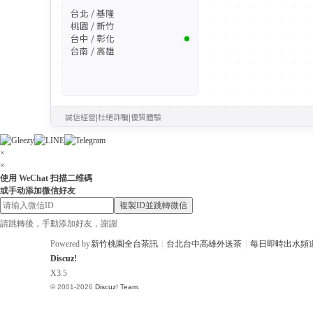
台北 / 基隆
桃園 / 新竹
台中 / 彰化
台南 / 高雄
誠信經營
|
杜絕詐騙
|
優質體驗
×
×
使用 WeChat 扫描二维碼
或手动添加微信好友
複製ID並跳轉微信
請跳轉後，手動添加好友，謝謝
Powered by
新竹桃園全台茶訊
|
台北台中高雄外送茶
|
每日即時出水頻
Discuz!
X3.5
© 2001-2026
Discuz! Team
.