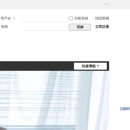
切
換
用戶名
自動登錄
找回密碼
到
寬
密碼
立即註冊
登錄
版
快捷導航