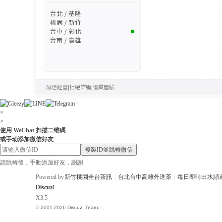
台北 / 基隆
桃園 / 新竹
台中 / 彰化
台南 / 高雄
誠信經營
|
杜絕詐騙
|
優質體驗
×
×
使用 WeChat 扫描二维碼
或手动添加微信好友
複製ID並跳轉微信
請跳轉後，手動添加好友，謝謝
Powered by
新竹桃園全台茶訊
|
台北台中高雄外送茶
|
每日即時出水頻
Discuz!
X3.5
© 2001-2026
Discuz! Team
.