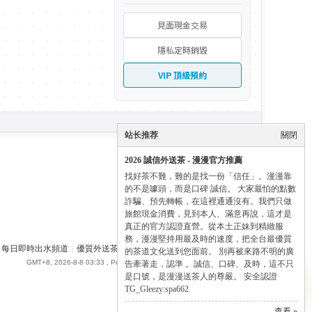
見面現金交易
隱私定時銷毀
VIP 頂級預約
站长推荐
關閉
2026 誠信外送茶 - 漫漫官方推薦
找好茶不難，難的是找一份「信任」。漫漫靠
的不是噱頭，而是口碑 誠信。 大家最怕的點數
詐騙、預先轉帳，在這裡通通沒有。我們只做
旅館現金消費，見到本人、滿意再說，這才是
真正的官方認證直營。從本土正妹到精緻服
務，漫漫堅持用最及時的速度，把全台最優質
每日即時出水頻道
|
優質外送茶論壇
|
SPA662 漫漫全台外送茶 - Gleezy
✕
的茶道文化送到您面前。 別再被來路不明的廣
GMT+8, 2026-8-8 03:33
, Processed in 1.344849 second(s), 28 queries .
告牽著走，認準 。誠信、口碑、及時，這不只
✨ Manman 尊榮導航
是口號，是漫漫送茶人的尊嚴。 安全認證
點擊展開全部通道 ➔
TG_Gleezy:spa662
查看 »