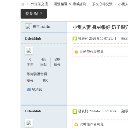
»
外送茶交流
›
漫漫精選 ＆ 權威評測
›
茶友心得交流
›
小隻人
漫
發新帖
漫
樓主:
admin
小隻人妻 身材很好 奶子跟穴穴
全
台
DeloisMub
發表於 2026-6-15 07:21:41
|
顯
外
此帖僅作者可見
送
0
488
990
茶
主題
回帖
積分
Gl
等待驗證會員
ee
積分
990
zy
發消息
-
20
DeloisMub
發表於 2026-6-15 12:06:24
|
顯
26
全
此帖僅作者可見