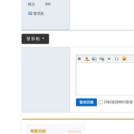
積分
990
發消息
發新帖
回帖後跳轉到最後
發表回復
地區分部
REGIONS