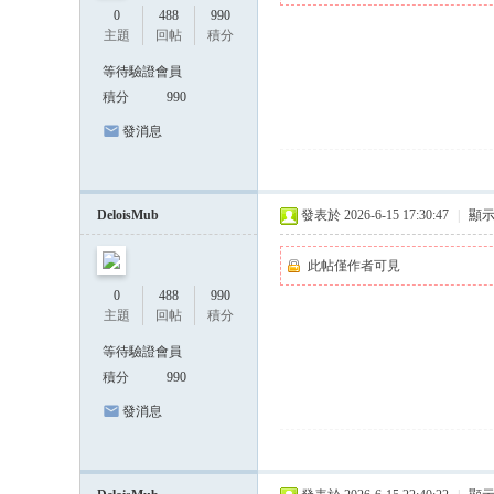
台
0
488
990
老
主題
回帖
積分
司
等待驗證會員
機
積分
990
最
發消息
強
喝
DeloisMub
發表於 2026-6-15 17:30:47
|
顯
茶
交
此帖僅作者可見
流
0
488
990
主題
回帖
積分
論
壇
等待驗證會員
積分
990
發消息