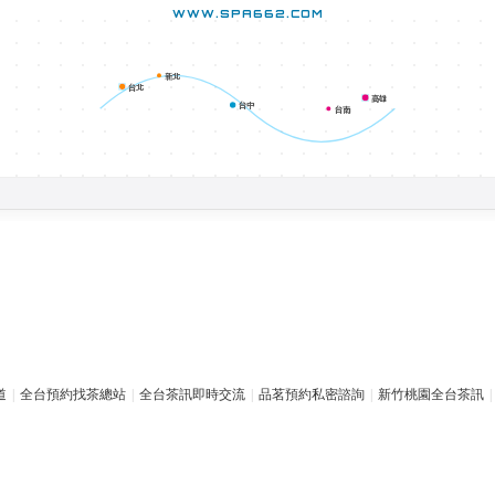
WWW.SPA662.COM
新北
台北
高雄
台中
台南
道
|
全台預約找茶總站
|
全台茶訊即時交流
|
品茗預約私密諮詢
|
新竹桃園全台茶訊
|