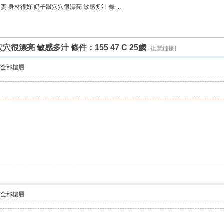
搜
妻 身材很好 奶子跟穴穴很漂亮 敏感多汁 條 ...
索
很漂亮 敏感多汁 條件：155 47 C 25歲
[複製鏈接]
示全部樓層
示全部樓層