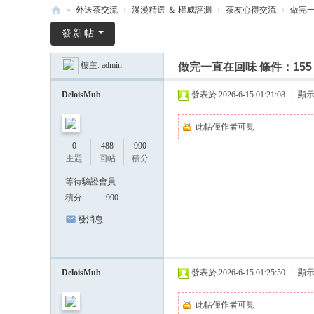
»
外送茶交流
›
漫漫精選 ＆ 權威評測
›
茶友心得交流
›
做完一直
漫
發新帖
漫
樓主:
admin
做完一直在回味 條件：155 
全
台
DeloisMub
發表於 2026-6-15 01:21:08
|
顯
外
此帖僅作者可見
送
0
488
990
茶
主題
回帖
積分
Gl
等待驗證會員
ee
積分
990
zy
發消息
-
20
DeloisMub
發表於 2026-6-15 01:25:50
|
顯
26
全
此帖僅作者可見