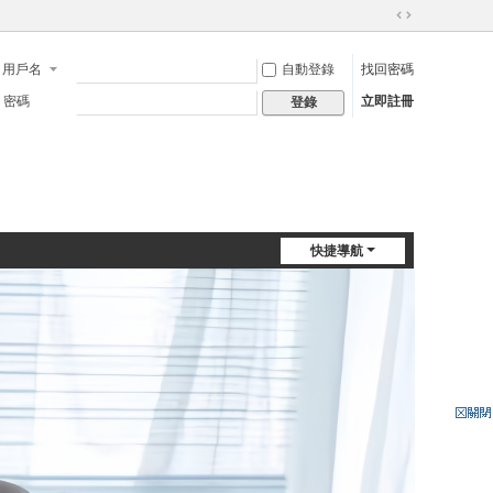
切
換
用戶名
自動登錄
找回密碼
到
寬
密碼
立即註冊
登錄
版
快捷導航