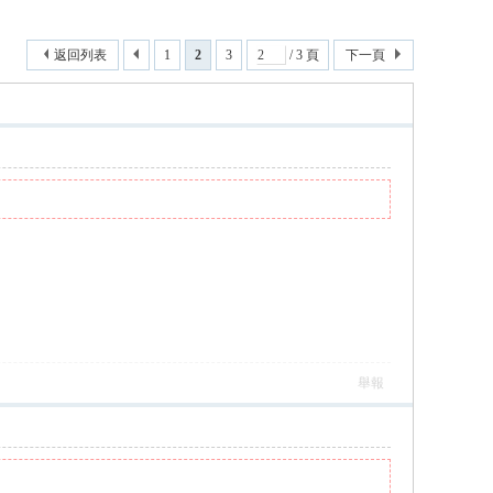
返回列表
1
2
3
/ 3 頁
下一頁
舉報