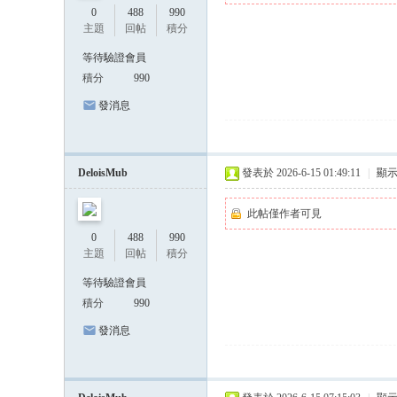
台
0
488
990
老
主題
回帖
積分
司
等待驗證會員
機
積分
990
最
發消息
強
喝
DeloisMub
發表於 2026-6-15 01:49:11
|
顯
茶
交
此帖僅作者可見
流
0
488
990
主題
回帖
積分
論
壇
等待驗證會員
積分
990
發消息