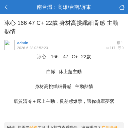
南台灣：高雄/台南/屏東
冰心 166 47 C+ 22歲 身材高挑纖細骨感 主動
熱情
admin
楼主
2026-6-28 02:52:23
117
0
冰心 166 47 C+ 22歲
白嫩 床上超主動
身材高挑纖細骨感 主動熱情
氣質清冷＋床上主動，反差感爆擊，讓你魂牽夢縈
附件:
您需要
登錄
才可以下載或查看附件。沒有賬號？
立即註冊