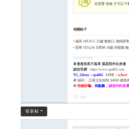
台
您需要
登錄
才可以下
老
司
機
相關帖子
最
•
涵淇 160.45.C.22歲 無套口 清純
強
•
思華 165公分 D罩杯 26歲 衣顯瘦
喝
茶
🍵漫漫長夜不孤單 溫柔陪伴在身邊
交
誠信官網
：https://www.spa662.com
TG_Gleezy：spa662
LINE：
xchat1
流
🎁 福利： 註冊立刻領取 $4000 優惠
論
🚫
拒絕詐騙
、
拒點數
，
誠信外約首
壇
回復
發新帖