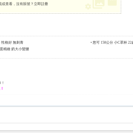
載或查看，沒有賬號？
立即註冊
甜美 性格好 無刺青
•
悠可 158公分 小C罩杯 
 臉蛋精緻 奶大小蠻腰
券！
選！