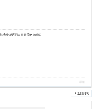
22歲 精緻短髮正妹 喜歡舌吻 無套口
舉報
返回列表