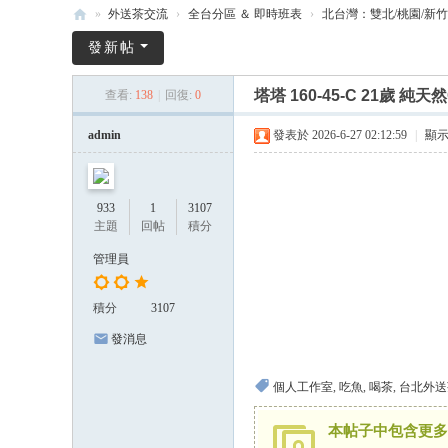
»
外送茶交流
›
全台分區 ＆ 即時班表
›
北台灣：雙北/桃園/新竹
漫
發新帖
漫
塔塔 160-45-C 21歲 
查看:
138
|
回復:
0
全
台
admin
發表於 2026-6-27 02:12:59
|
顯
外
送
933
1
3107
茶
主題
回帖
積分
Gl
管理員
ee
zy
積分
3107
-
發消息
20
個人工作室
,
吃魚
,
喝茶
,
台北外送
26
全
本帖子中包含更多