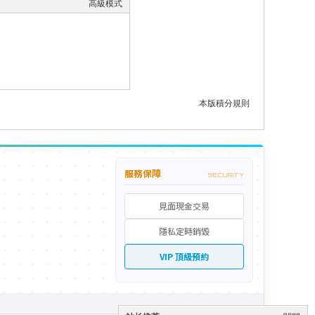
高級模式
本版積分規則
服務保障
SECURITY
見面現金交易
隱私定時銷毀
VIP 頂級預約