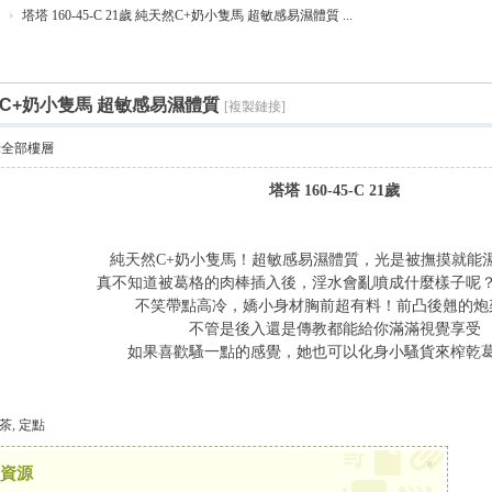
搜
›
塔塔 160-45-C 21歲 純天然C+奶小隻馬 超敏感易濕體質 ...
索
純天然C+奶小隻馬 超敏感易濕體質
[複製鏈接]
示全部樓層
塔塔 160-45-C 21歲
純天然C+奶小隻馬！超敏感易濕體質，光是被撫摸就能
真不知道被葛格的肉棒插入後，淫水會亂噴成什麼樣子呢
不笑帶點高冷，嬌小身材胸前超有料！前凸後翹的炮
不管是後入還是傳教都能給你滿滿視覺享受
如果喜歡騷一點的感覺，她也可以化身小騷貨來榨乾
茶
,
定點
×
資源