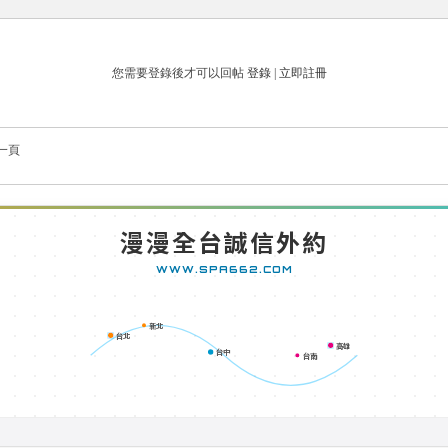
您需要登錄後才可以回帖
登錄
|
立即註冊
一頁
漫漫全台誠信外約
WWW.SPA662.COM
新北
台北
高雄
台中
台南