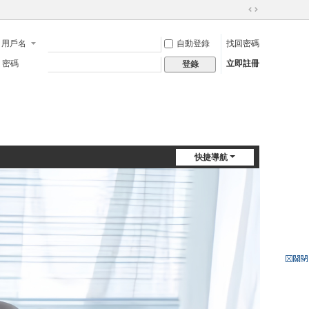
切
換
用戶名
自動登錄
找回密碼
到
寬
密碼
立即註冊
登錄
版
快捷導航