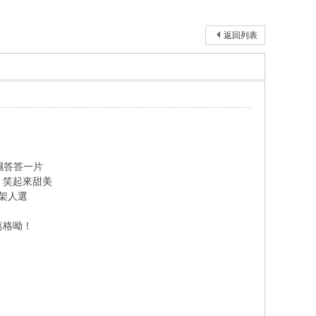
返回列表
濕答答一片
？笑起來甜美
架人選
葛格呦！