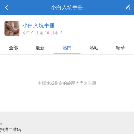
小白入坑手冊
小白入坑手冊
今日:
0
主題:
16
排名:
3
全部
最新
熱門
熱帖
精華
本版塊或指定的範圍內尚無主題
×
扫描二维码