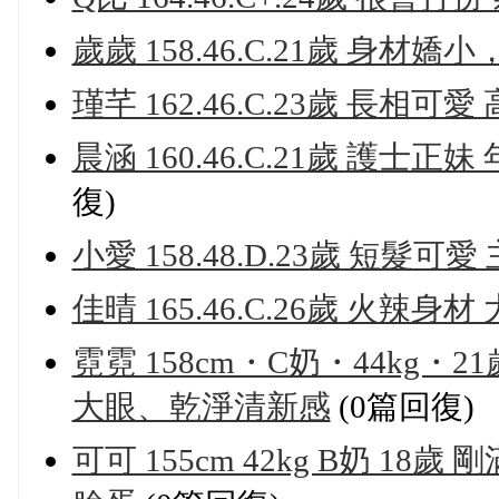
歲歲 158.46.C.21歲 身材
瑾芊 162.46.C.23歲 長相
晨涵 160.46.C.21歲 護士正
復)
小愛 158.48.D.23歲 短髮
佳晴 165.46.C.26歲 火辣
霓霓 158cm・C奶・44kg
大眼、乾淨清新感
(0篇回復)
可可 155cm 42kg B奶 