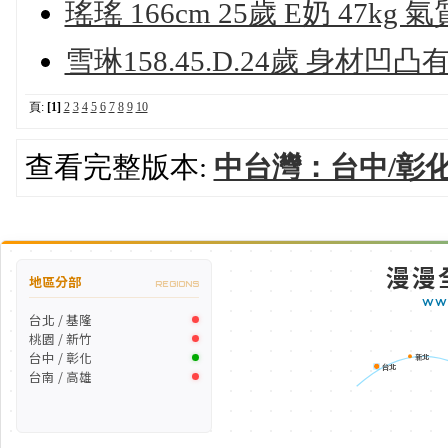
瑤瑤 166cm 25歲 E奶 47k
雪琳158.45.D.24歲 身材
頁:
[1]
2
3
4
5
6
7
8
9
10
查看完整版本:
中台灣：台中/彰化
漫漫
地區分部
REGIONS
WW
台北 / 基隆
桃園 / 新竹
台中 / 彰化
新北
台北
台南 / 高雄