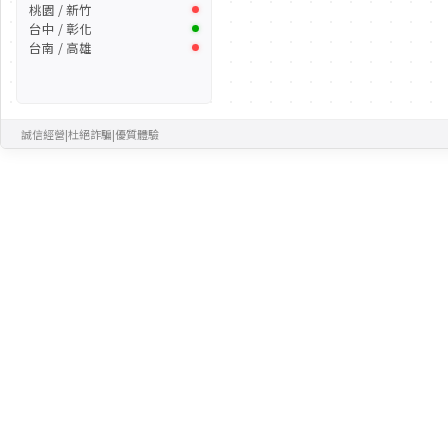
桃園 / 新竹
台中 / 彰化
台南 / 高雄
誠信經營
|
杜絕詐騙
|
優質體驗