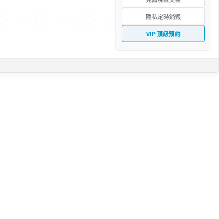
隱私定時銷毀
VIP 頂級預約